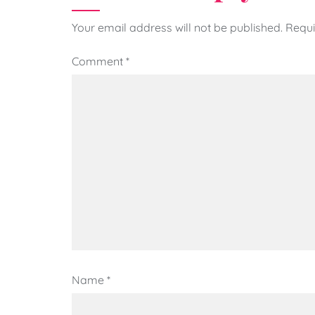
Your email address will not be published.
Requi
Comment
*
Name
*