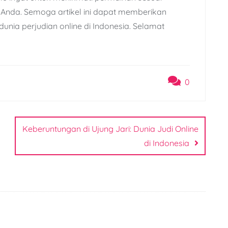
nda. Semoga artikel ini dapat memberikan
ia perjudian online di Indonesia. Selamat
0
Keberuntungan di Ujung Jari: Dunia Judi Online
di Indonesia