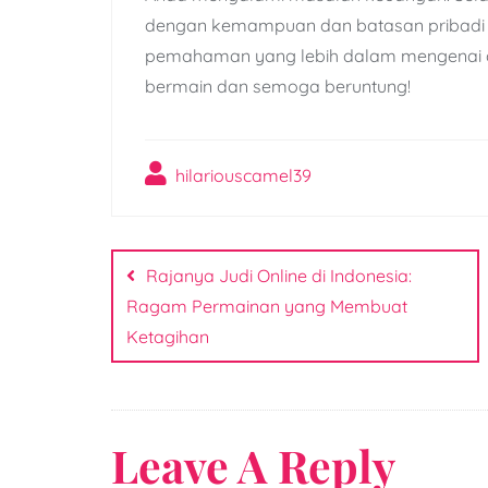
dengan kemampuan dan batasan pribadi A
pemahaman yang lebih dalam mengenai dun
bermain dan semoga beruntung!
hilariouscamel39
Post
navigation
Rajanya Judi Online di Indonesia:
Ragam Permainan yang Membuat
Ketagihan
Leave A Reply