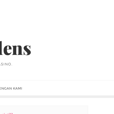
dens
SINO.
ENGAN KAMI