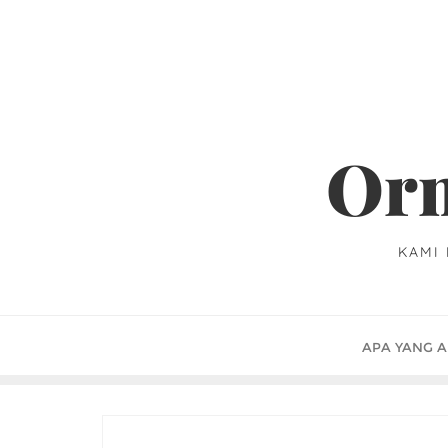
Skip
to
content
Orn
KAMI
APA YANG A