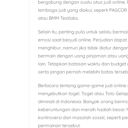
bergabung dengan suatu situs judi online. P
lembaga judi yang diakui, seperti PAGCO
atau BMM Testlabs.
Selain itu, penting pula untuk selalu ber
emosi saat berjudi online. Perjudian da
menghibur, namun jika tidak diatur dengan
bermain dengan uang pinjaman atau uang
lain. Tetapkan batasan waktu dan budget 
serta jangan pernah melebihi batas terseb
Berbicara tentang game-game judi online y
menyebutkan togel. Togel atau Toto Gel
diminati di Indonesia. Banyak orang berma
keberuntungan dan meraih hadiah besar. 
kontroversi dan masalah sosial, seperti
permainan tersebut.