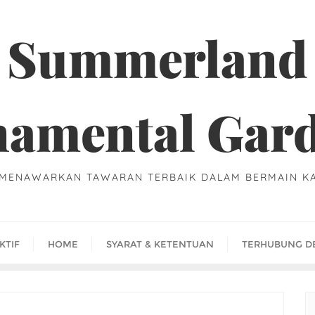
Summerland
amental Gar
 MENAWARKAN TAWARAN TERBAIK DALAM BERMAIN KA
KTIF
HOME
SYARAT & KETENTUAN
TERHUBUNG D