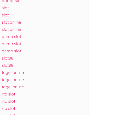
daftar slot
slot
slot
slot online
slot online
demo slot
demo slot
demo slot
slot88
slot88
togel online
togel online
togel online
rtp slot
rtp slot
rtp slot