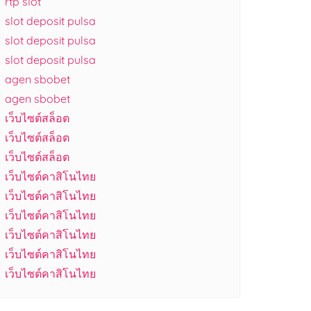
rtp slot
slot deposit pulsa
slot deposit pulsa
slot deposit pulsa
agen sbobet
agen sbobet
เว็บไซต์สล็อต
เว็บไซต์สล็อต
เว็บไซต์สล็อต
เว็บไซต์คาสิโนไทย
เว็บไซต์คาสิโนไทย
เว็บไซต์คาสิโนไทย
เว็บไซต์คาสิโนไทย
เว็บไซต์คาสิโนไทย
เว็บไซต์คาสิโนไทย