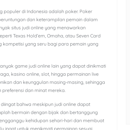
ang populer di Indonesia adalah poker. Poker
beruntungan dan keterampilan pemain dalam
nyak situs judi online yang menawarkan
seperti Texas Hold’em, Omaha, atau Seven Card
ang kompetisi yang seru bagi para pemain yang
banyak game judi online lain yang dapat dinikmati
aga, kasino online, slot, hingga permainan live
keunikan dan keunggulan masing-masing, sehingga
 preferensi dan minat mereka.
k diingat bahwa meskipun judi online dapat
taplah bermain dengan bijak dan bertanggung
mengganggu kehidupan sehari-hari dan membuat
u ingat untuk menikmati permainan sesuai