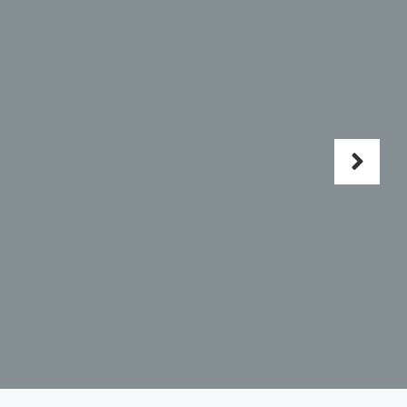
UNCATEGORIZED