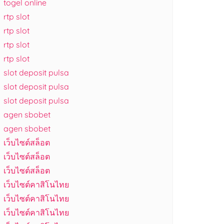
togel online
rtp slot
rtp slot
rtp slot
rtp slot
slot deposit pulsa
slot deposit pulsa
slot deposit pulsa
agen sbobet
agen sbobet
เว็บไซต์สล็อต
เว็บไซต์สล็อต
เว็บไซต์สล็อต
เว็บไซต์คาสิโนไทย
เว็บไซต์คาสิโนไทย
เว็บไซต์คาสิโนไทย