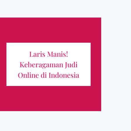
Laris Manis! Keberagaman
Judi Online di Indonesia
Laris Manis!
Keberagaman Judi
[ad_1] Perjudian online semakin populer di
Indonesia, dengan banyaknya situs-situs judi
Online di Indonesia
yang dapat diakses dengan mudah melalui
internet. Beberapa jenis permainan judi online
yang paling diminati di Indonesia antara lain ...