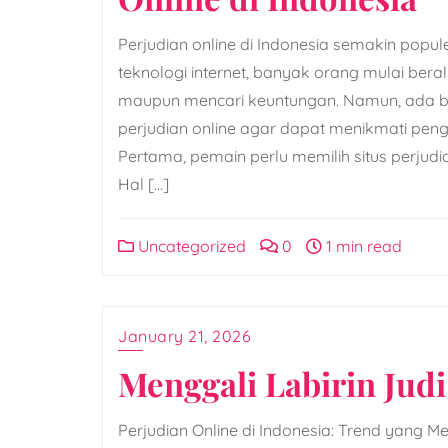
Perjudian online di Indonesia semakin pop
teknologi internet, banyak orang mulai beral
maupun mencari keuntungan. Namun, ada be
perjudian online agar dapat menikmati p
Pertama, pemain perlu memilih situs perjudia
Hal […]
Uncategorized
0
1 min read
January 21, 2026
Menggali Labirin Judi
Perjudian Online di Indonesia: Trend yang M