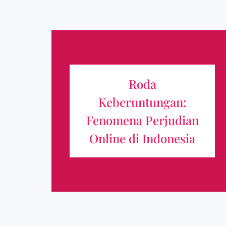
Roda Keberuntungan:
Fenomena Perjudian Online
Roda
di Indonesia
Keberuntungan:
[ad_1] Perjudian online di Indonesia terus
Fenomena Perjudian
menjadi topik hangat yang menarik perhatian
Online di Indonesia
banyak orang. Dengan perkembangan teknologi
yang semakin pesat, akses ke permainan judi
online pun semakin mudah. Berbagai situs ...