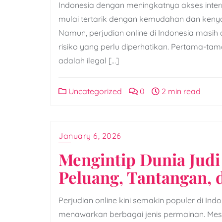
Indonesia dengan meningkatnya akses inter
mulai tertarik dengan kemudahan dan ken
Namun, perjudian online di Indonesia masih 
risiko yang perlu diperhatikan. Pertama-ta
adalah ilegal […]
Uncategorized
0
2 min read
January 6, 2026
Mengintip Dunia Judi 
Peluang, Tantangan,
Perjudian online kini semakin populer di Ind
menawarkan berbagai jenis permainan. Mesk