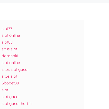
slot77
slot online
slot88
situs slot
dorahoki
slot online
situs slot gacor
situs slot
Sbobet88
slot
slot gacor
slot gacor hari ini