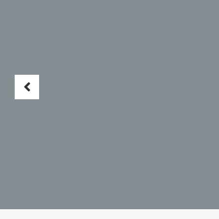
UNCATEGORIZED