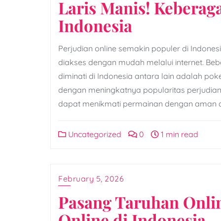
Laris Manis! Keberag
Indonesia
Perjudian online semakin populer di Indones
diakses dengan mudah melalui internet. Bebe
diminati di Indonesia antara lain adalah poke
dengan meningkatnya popularitas perjudian 
dapat menikmati permainan dengan aman d
Uncategorized
0
1 min read
February 5, 2026
Pasang Taruhan Onlin
Online di Indonesia