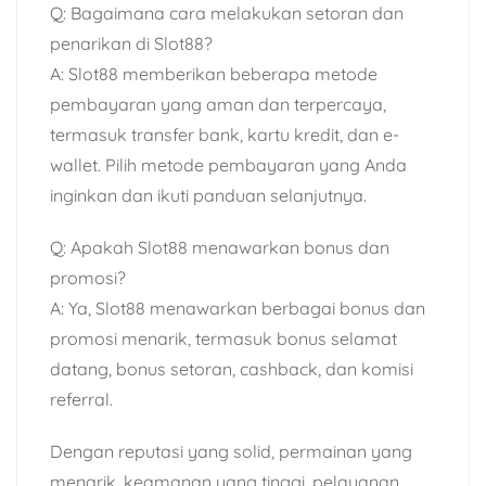
Q: Bagaimana cara melakukan setoran dan
penarikan di Slot88?
A: Slot88 memberikan beberapa metode
pembayaran yang aman dan terpercaya,
termasuk transfer bank, kartu kredit, dan e-
wallet. Pilih metode pembayaran yang Anda
inginkan dan ikuti panduan selanjutnya.
Q: Apakah Slot88 menawarkan bonus dan
promosi?
A: Ya, Slot88 menawarkan berbagai bonus dan
promosi menarik, termasuk bonus selamat
datang, bonus setoran, cashback, dan komisi
referral.
Dengan reputasi yang solid, permainan yang
menarik, keamanan yang tinggi, pelayanan