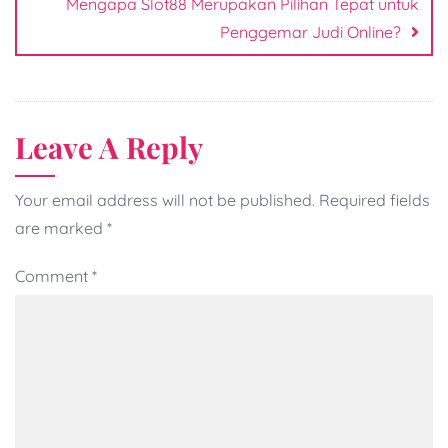
Mengapa Slot88 Merupakan Pilihan Tepat untuk
Penggemar Judi Online?
Leave A Reply
Your email address will not be published.
Required fields
are marked
*
Comment
*