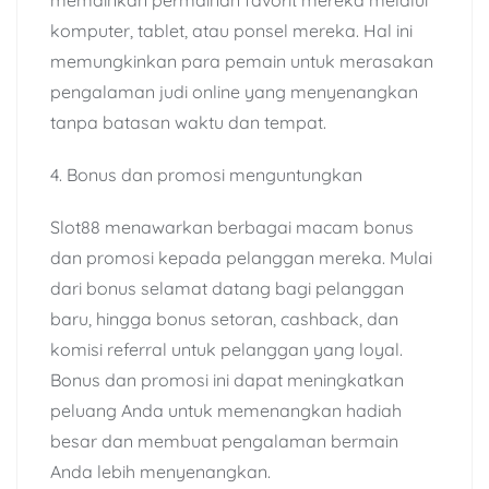
memainkan permainan favorit mereka melalui
komputer, tablet, atau ponsel mereka. Hal ini
memungkinkan para pemain untuk merasakan
pengalaman judi online yang menyenangkan
tanpa batasan waktu dan tempat.
4. Bonus dan promosi menguntungkan
Slot88 menawarkan berbagai macam bonus
dan promosi kepada pelanggan mereka. Mulai
dari bonus selamat datang bagi pelanggan
baru, hingga bonus setoran, cashback, dan
komisi referral untuk pelanggan yang loyal.
Bonus dan promosi ini dapat meningkatkan
peluang Anda untuk memenangkan hadiah
besar dan membuat pengalaman bermain
Anda lebih menyenangkan.