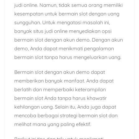
judi online. Namun, tidak semua orang memiliki
kesempatan untuk bermain slot dengan uang
sungguhan. Untuk mengatasi masalah ini,
banyak situs judi online menyediakan opsi
bermain slot dengan akun demo. Dengan akun
demo, Anda dapat menikmati pengalaman
bermain slot tanpa harus mengeluarkan uang.
Bermain slot dengan akun demo dapat
memberikan banyak manfaat. Anda dapat
berlatih dan memperbaiki keterampilan
bermain slot Anda tanpa harus khawatir
kehilangan uang. Selain itu, Anda juga dapat
mencoba berbagai strategi bermain slot dan
melihat mana yang paling efektif.